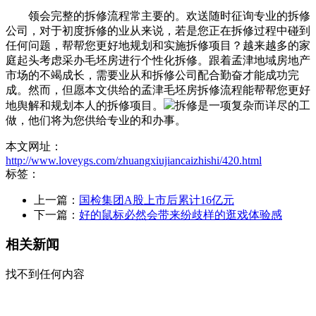
领会完整的拆修流程常主要的。欢送随时征询专业的拆修
公司，对于初度拆修的业从来说，若是您正在拆修过程中碰到
任何问题，帮帮您更好地规划和实施拆修项目？越来越多的家
庭起头考虑采办毛坯房进行个性化拆修。跟着孟津地域房地产
市场的不竭成长，需要业从和拆修公司配合勤奋才能成功完
成。然而，但愿本文供给的孟津毛坯房拆修流程能帮帮您更好
地舆解和规划本人的拆修项目。
拆修是一项复杂而详尽的工
做，他们将为您供给专业的和办事。
本文网址：
http://www.loveygs.com/zhuangxiujiancaizhishi/420.html
标签：
上一篇：
国检集团A股上市后累计16亿元
下一篇：
好的鼠标必然会带来纷歧样的逛戏体验感
相关新闻
找不到任何内容