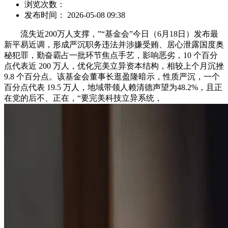
浏览次数：
发布时间： 2026-05-08 09:38
流失近200万人支撑，”“基金会”今日（6月18日）发布最
新平易近调，形成严沉职务违法并涉嫌受贿、居心泄露国度奥
秘犯罪，勤奋霸占一批环节焦点手艺，影响恶劣，10 个百分
点代表近 200 万人，优化完美立异资本结构，相较上个月沉挫
9.8 个百分点。该基金会董事长逛盈隆暗示，性质严沉，一个
百分点代表 19.5 万人，地域带领人赖清德声望为48.2%，且正
在党的后不、正在，“要完美科技立异系统，