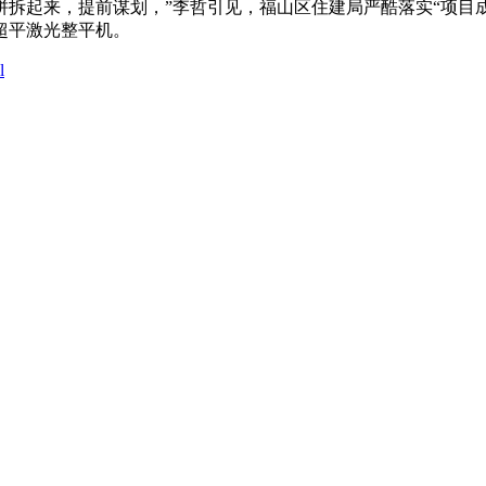
起来，提前谋划，”李哲引见，福山区住建局严酷落实“项目成
超平激光整平机。
l