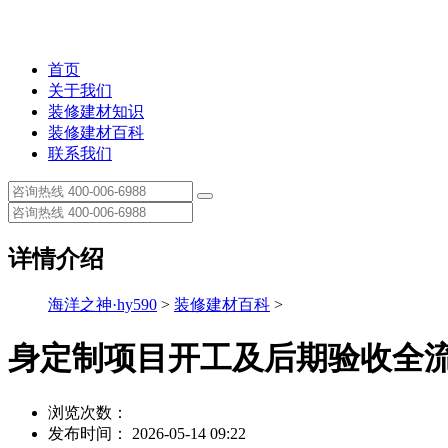
首页
关于我们
装修建材知识
装修建材百科
联系我们
详情介绍
海洋之神·hy590
>
装修建材百科
>
身定制项目开工及后期验收全
浏览次数：
发布时间： 2026-05-14 09:22