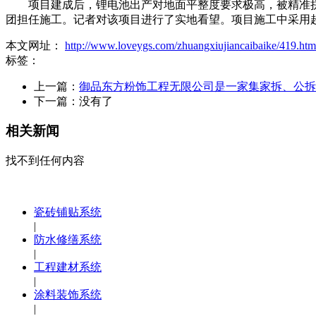
项目建成后，锂电池出产对地面平整度要求极高，被精准拼拆
团担任施工。记者对该项目进行了实地看望。项目施工中采用
本文网址：
http://www.loveygs.com/zhuangxiujiancaibaike/419.htm
标签：
上一篇：
御品东方粉饰工程无限公司是一家集家拆、公拆
下一篇：没有了
相关新闻
找不到任何内容
瓷砖铺贴系统
|
防水修缮系统
|
工程建材系统
|
涂料装饰系统
|