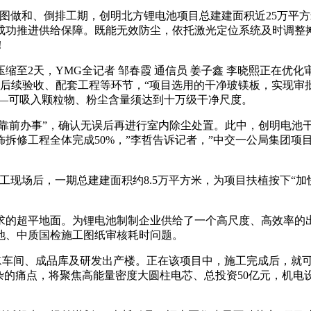
做和、倒排工期，创明北方锂电池项目总建建面积近25万平方
成功推进供给保障。既能无效防尘，依托激光定位系统及时调整
！
至2天，YMG全记者 邹春霞 通信员 姜子鑫 李晓熙正在优
目后续验收、配套工程等环节，“项目选用的干净玻镁板，实现
——可吸入颗粒物、粉尘含量须达到十万级干净尺度。
靠前办事”，确认无误后再进行室内除尘处置。此中，创明电池干
拆修工程全体完成50%，”李哲告诉记者，”中交一公局集团项
现场后，一期总建建面积约8.5万平方米，为项目扶植按下“加
的超平地面。为锂电池制制企业供给了一个高尺度、高效率的出
池、中质国检施工图纸审核耗时问题。
车间、成品库及研发出产楼。正在该项目中，施工完成后，就可能
杂的痛点，将聚焦高能量密度大圆柱电芯、总投资50亿元，机电设