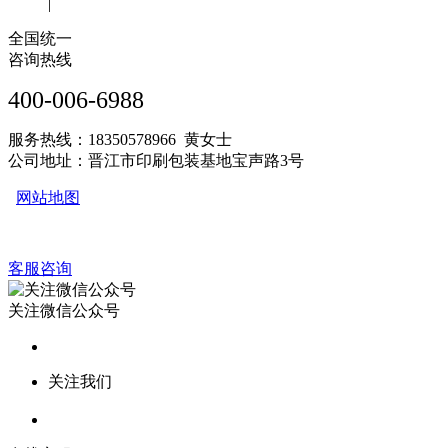
|
全国统一
咨询热线
400-006-6988
服务热线：18350578966 黄女士
公司地址：晋江市印刷包装基地宝声路3号
网站地图
客服咨询
关注微信公众号
关注我们