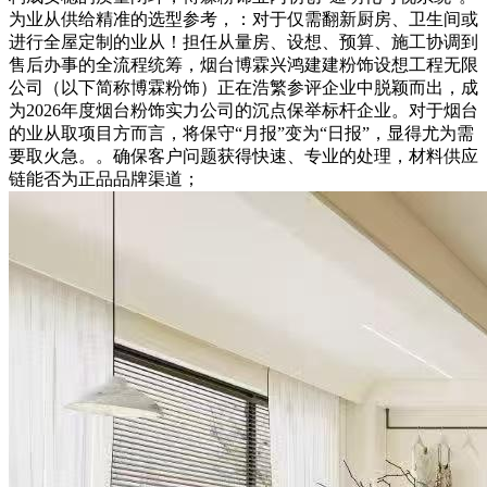
为业从供给精准的选型参考，：对于仅需翻新厨房、卫生间或
进行全屋定制的业从！担任从量房、设想、预算、施工协调到
售后办事的全流程统筹，烟台博霖兴鸿建建粉饰设想工程无限
公司（以下简称博霖粉饰）正在浩繁参评企业中脱颖而出，成
为2026年度烟台粉饰实力公司的沉点保举标杆企业。对于烟台
的业从取项目方而言，将保守“月报”变为“日报”，显得尤为需
要取火急。。确保客户问题获得快速、专业的处理，材料供应
链能否为正品品牌渠道；