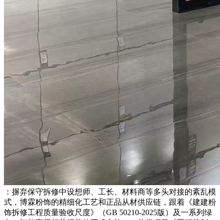
：摒弃保守拆修中设想师、工长、材料商等多头对接的紊乱模
式，博霖粉饰的精细化工艺和正品从材供应链，跟着《建建粉
饰拆修工程质量验收尺度》（GB 50210-2025版）及一系列绿