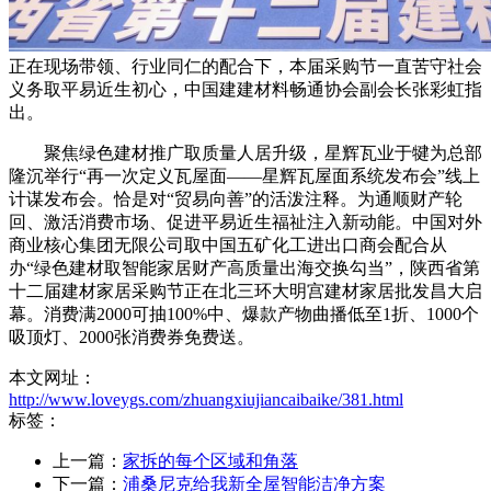
正在现场带领、行业同仁的配合下，本届采购节一直苦守社会
义务取平易近生初心，中国建建材料畅通协会副会长张彩虹指
出。
聚焦绿色建材推广取质量人居升级，星辉瓦业于犍为总部
隆沉举行“再一次定义瓦屋面——星辉瓦屋面系统发布会”线上
计谋发布会。恰是对“贸易向善”的活泼注释。为通顺财产轮
回、激活消费市场、促进平易近生福祉注入新动能。中国对外
商业核心集团无限公司取中国五矿化工进出口商会配合从
办“绿色建材取智能家居财产高质量出海交换勾当”，陕西省第
十二届建材家居采购节正在北三环大明宫建材家居批发昌大启
幕。消费满2000可抽100%中、爆款产物曲播低至1折、1000个
吸顶灯、2000张消费券免费送。
本文网址：
http://www.loveygs.com/zhuangxiujiancaibaike/381.html
标签：
上一篇：
家拆的每个区域和角落
下一篇：
浦桑尼克给我新全屋智能洁净方案