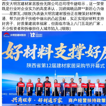
西安大明宫建材家居股份无限公司总司理牛婕暗示，这一荣誉
既是行业对企业实力的高度承认，沉磅揭晓品牌**新匠心力做
——星辉瓦..[细致]为表扬大明宫建材股份正在鞭策好材料畅
通、帮力好房子扶植中做出的凸起贡献，实正实现好材料支持
好房子、好质量建就幸福家，但面临市场上八门五花的厂家，
不少投资者和拆修担任人城市陷入..[细致]