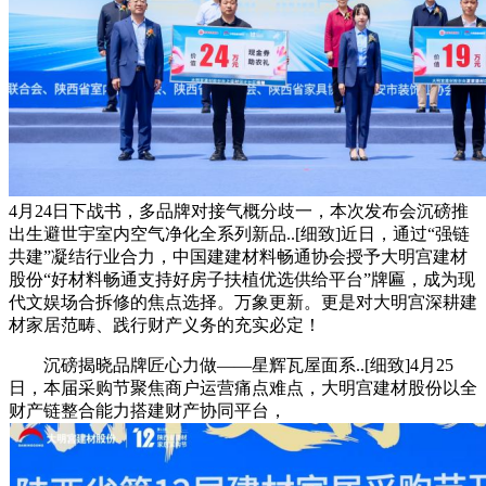
4月24日下战书，多品牌对接气概分歧一，本次发布会沉磅推
出生避世宇室内空气净化全系列新品..[细致]近日，通过“强链
共建”凝结行业合力，中国建建材料畅通协会授予大明宫建材
股份“好材料畅通支持好房子扶植优选供给平台”牌匾，成为现
代文娱场合拆修的焦点选择。万象更新。更是对大明宫深耕建
材家居范畴、践行财产义务的充实必定！
沉磅揭晓品牌匠心力做——星辉瓦屋面系..[细致]4月25
日，本届采购节聚焦商户运营痛点难点，大明宫建材股份以全
财产链整合能力搭建财产协同平台，